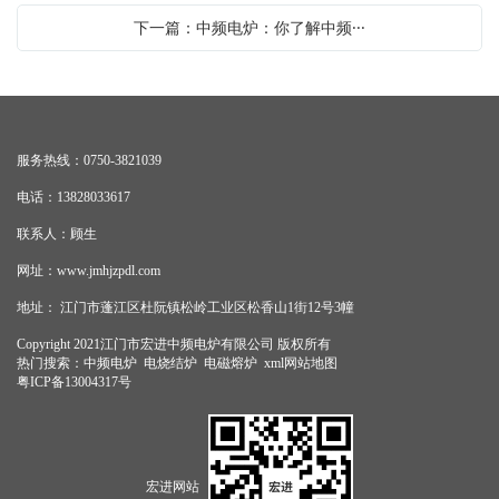
下一篇：中频电炉：你了解中频···
服务热线：0750-3821039
电话：13828033617
联系人：顾生
网址：
www.jmhjzpdl.com
地址： 江门市蓬江区杜阮镇松岭工业区松香山1街12号3幢
Copyright 2021江门市宏进中频电炉有限公司 版权所有
热门搜索：
中频电炉
电烧结炉 电磁熔炉
xml网站地图
粤ICP备13004317号
宏进网站